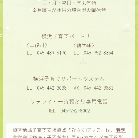
日・月・祝日・年末年始
※月曜日が休日の場合翌火曜休館
横浜子育てパートナー
〈二俣川〉
〈鶴ケ峰〉
TEL
045-489-6170
TEL
045-752-8354
横浜子育てサポートシステム
TEL
045-442-3038
FAX
045-442-3881
サテライト一時預かり専用電話
TEL
045-752-8002
旭区地域子育て支援拠点「ひなたぼっこ」は、
特定
非営利活動法人子そだちしえん･あさひ
が旭区役所