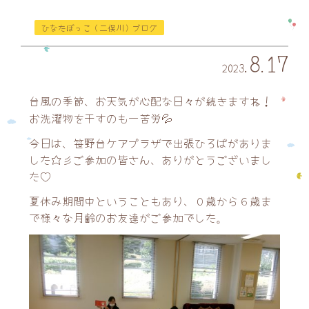
ひなたぼっこ（二俣川）ブログ
8
17
2023
.
.
台風の季節、お天気が心配な日々が続きますね！
お洗濯物を干すのも一苦労💦
今日は、笹野台ケアプラザで出張ひろばがありま
した☆彡ご参加の皆さん、ありがとうございまし
た♡
夏休み期間中ということもあり、０歳から６歳ま
で様々な月齢のお友達がご参加でした。