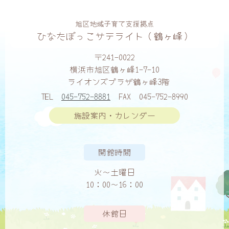
旭区地域子育て支援拠点
ひなたぼっこサテライト（鶴ヶ峰）
〒241-0022
横浜市旭区鶴ヶ峰1-7-10
ライオンズプラザ鶴ヶ峰3階
TEL
045-752-8881
FAX
045-752-8990
施設案内・カレンダー
開館時間
火〜土曜日
10：00〜16：00
休館日