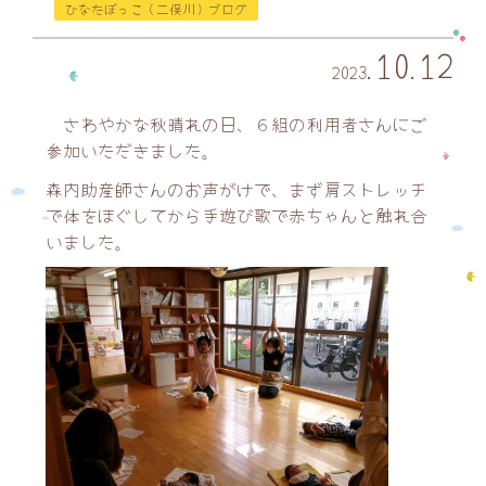
ひなたぼっこ（二俣川）ブログ
10
12
2023
.
.
さわやかな秋晴れの日、６組の利用者さんにご
参加いただきました。
森内助産師さんのお声がけで、まず肩ストレッチ
で体をほぐしてから手遊び歌で赤ちゃんと触れ合
いました。