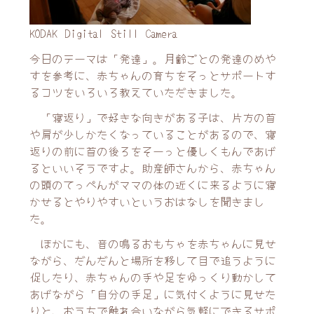
KODAK Digital Still Camera
今日のテーマは「発達」。月齢ごとの発達のめや
すを参考に、赤ちゃんの育ちをそっとサポートす
るコツをいろいろ教えていただきました。
「寝返り」で好きな向きがある子は、片方の首
や肩が少しかたくなっていることがあるので、寝
返りの前に首の後ろをそーっと優しくもんであげ
るといいそうですよ。助産師さんから、赤ちゃん
の頭のてっぺんがママの体の近くに来るように寝
かせるとやりやすいというおはなしを聞きまし
た。
ほかにも、音の鳴るおもちゃを赤ちゃんに見せ
ながら、だんだんと場所を移して目で追うように
促したり、赤ちゃんの手や足をゆっくり動かして
あげながら「自分の手足」に気付くように見せた
りと、おうちで触れ合いながら気軽にできるサポ