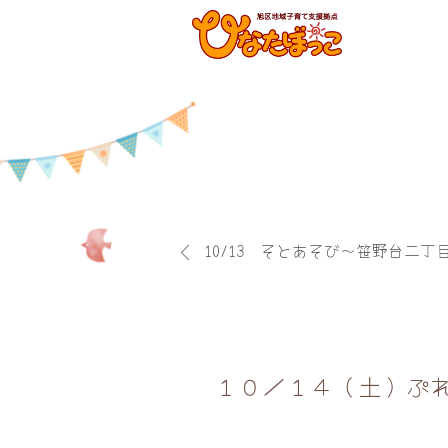
10/13 そとあそび～笹野台二丁
１０／１４（土）ぷ