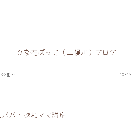
ひなたぼっこ（二俣川）ブログ
目公園～
10/
れパパ・ぷれママ講座