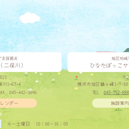
て支援拠点
旭区地域
（二俣川）
ひなたぼっこサ
821
〒2
1-67-4
横浜市旭区鶴ヶ峰1-7-10
AX
045-442-3896
TEL
045-752-888
レンダー
施設案内
火〜土曜日
10：00〜16：00