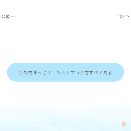
目公園～
10/
ひなたぼっこ（二俣川）ブログをすべて見る