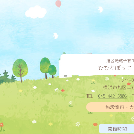
旭区地域子育
ひなたぼっこ
〒241-0
横浜市旭区二俣川
TEL
045-442-3886
F
施設案内・カ
開館時間