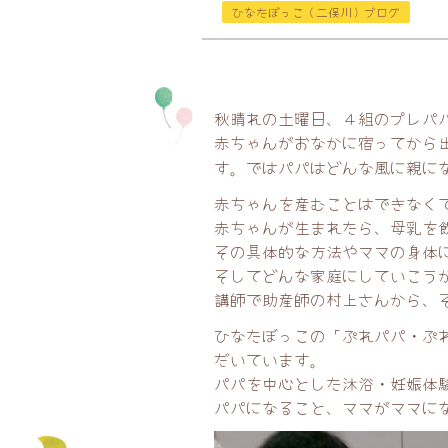
ひなたぼっこ（二俣川）ブログ
秋晴れの土曜日、４組のプレパ
赤ちゃんがおなかに宿ってから
す。ではパパはどんな風に親に
赤ちゃんを産むことはできなく
赤ちゃんが生まれたら、母乳を
その具体的な方法やママの身体
そしてどんな家庭にしていこう
講師で助産師の村上さんから、
ひなたぼっこの「ぷれパパ・ぷ
だいています。
パパを中心とした沐浴・妊娠体
パパになること、ママがママに