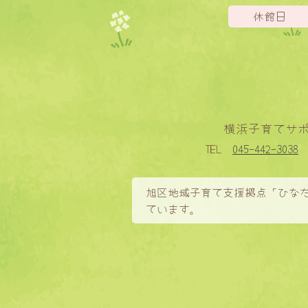
休館日
横浜子育てサ
TEL
045-442-3038
旭区地域子育て支援拠点「ひな
ています。