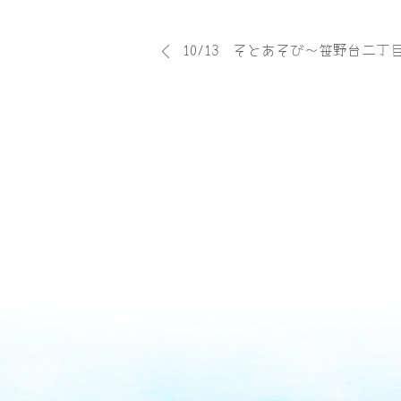
10/13 そとあそび～笹野台二丁