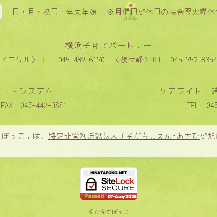
日・月・祝日・年末年始
※月曜日が休日の場合翌火曜休
横浜子育てパートナー
〈二俣川〉
TEL
045-489-6170
〈鶴ケ峰〉
TEL
045-752-8354
ポートシステム
サテライト一
FAX
045-442-3881
TEL
04
たぼっこ」は、
特定非営利活動法人子そだちしえん･あさひ
が旭
©
ひなたぼっこ